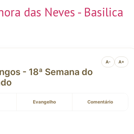
ora das Neves - Basilica
A-
A+
ngos - 18ª Semana do
ado
Evangelho
Comentário