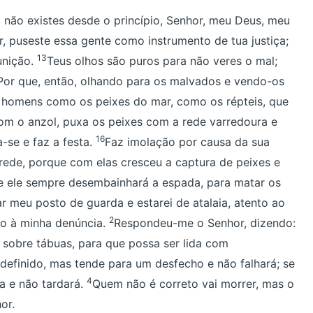
 não existes desde o princípio, Senhor, meu Deus, meu
, puseste essa gente como instrumento de tua justiça;
13
unição.
Teus olhos são puros para não veres o mal;
 Por que, então, olhando para os malvados e vendo-os
 homens como os peixes do mar, como os répteis, que
m o anzol, puxa os peixes com a rede varredoura e
16
a-se e faz a festa.
Faz imolação por causa da sua
rede, porque com elas cresceu a captura de peixes e
ue ele sempre desembainhará a espada, para matar os
r meu posto de guarda e estarei de atalaia, atento ao
2
do à minha denúncia.
Respondeu-me o Senhor, dizendo:
s sobre tábuas, para que possa ser lida com
 definido, mas tende para um desfecho e não falhará; se
4
za e não tardará.
Quem não é correto vai morrer, mas o
or.