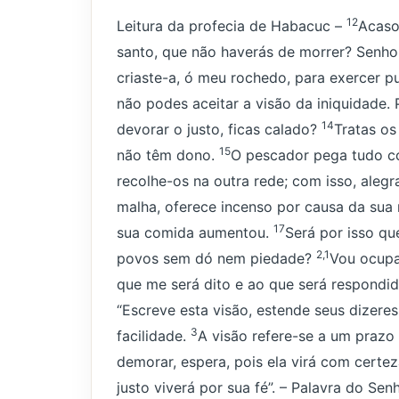
12
Leitura da profecia de Habacuc –
Acaso
santo, que não haverás de morrer? Senhor
criaste-a, ó meu rochedo, para exercer p
não podes aceitar a visão da iniquidade.
14
devorar o justo, ficas calado?
Tratas os
15
não têm dono.
O pescador pega tudo co
recolhe-os na outra rede; com isso, alegr
malha, oferece incenso por causa da sua 
17
sua comida aumentou.
Será por isso q
2,1
povos sem dó nem piedade?
Vou ocupa
que me será dito e ao que será respondi
“Escreve esta visão, estende seus dizere
3
facilidade.
A visão refere-se a um prazo
demorar, espera, pois ela virá com certe
justo viverá por sua fé”. – Palavra do Senh